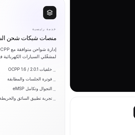
خدمة رئيسية
منصات شبكات شحن السيا
لمشغّلي السيارات الكهربائية ف
خلفيات OCPP 1.6 / 2.0.1
→
فوترة الجلسات والمطابقة
→
التجوال وتكامل eMSP
→
تجربة تطبيق السائق والخريطة
→