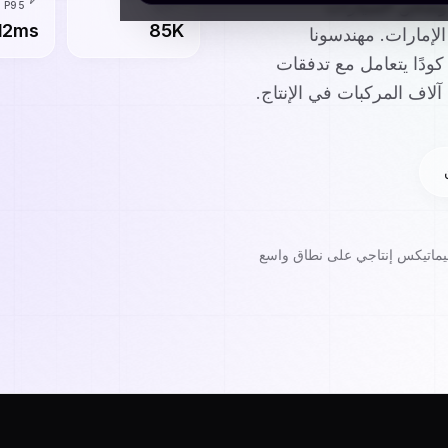
 وشحن السيارات
/ ث
P95
12ms
85K
لإمارات. مهندسونا
كامل RTA و Salik، ويكتبون كودًا يتعامل مع تدفقات
آلاف المركبات في الإنتاج.
ليماتيكس إنتاجي على نطاق واسع