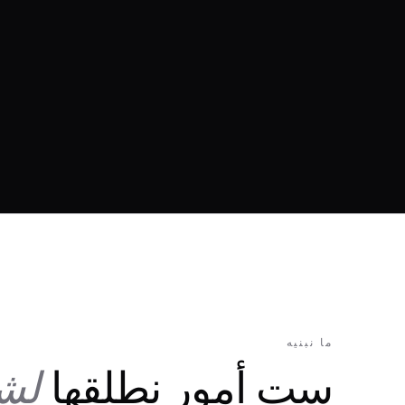
ما نبنيه
ست أمور نطلقها
لش