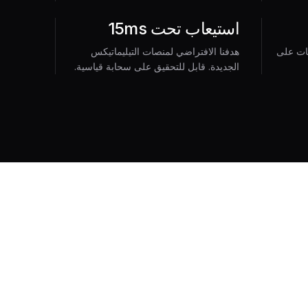
استيعاب تحت 15ms
يات على
هدفنا الافتراضي لمنصات التيليماتيكس
الجديدة. قابل للتحقيق على سحابة قياسية.