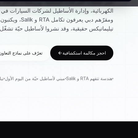
نبني منصات المركبات المتصلة، وبرمجيات الوكلاء،
الكهربائية، وإدارة الأساطيل لشركات السيارات في ا
ومقرّهم دبي يعرفون ت
تيليماتيكس حقيقية، وقد نشروا لأساطيل حيّة تشغّل 
احجز مكالمة استكشافية
تعرّف على نماذج التعاون
هندسة تتفهم RTA و Salik
مبني لأساطيل حيّة من اليوم الأول
تي