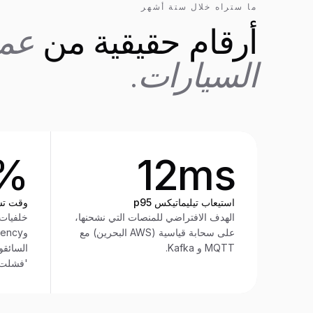
ما ستراه خلال ستة أشهر
أرقام حقيقية من
عمل
السيارات.
7%
12ms
استيعاب تيليماتيكس p95
وقت تش
الهدف الافتراضي للمنصات التي نشحنها،
على سحابة قياسية (AWS البحرين) مع
MQTT و Kafka.
السائقو
'فشلت 