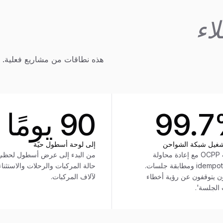
اء
هذه نطاقات من مشاريع فعلية. نق
99.
90 يومًا
غيل شبكة الشواحن
إلى لوحة أسطول حيّة
خلفيات OCPP مع إعادة محاولة
من البدء إلى عرض أسطول لحظي
وidempotency ومطابقة جلسات.
حالة المركبات والرحلات والاستثنا
ن يتوقفون عن رؤية أخطاء
لآلاف المركبات.
الجلسة'.