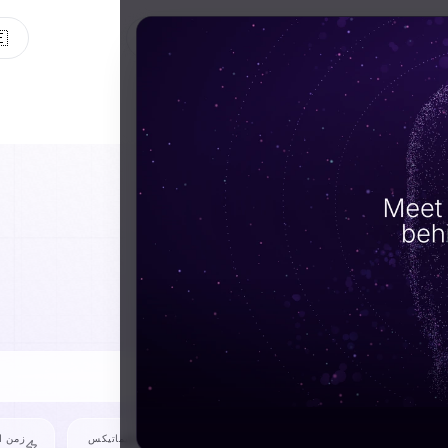
التكنولوجيا
عنّا
الموارد
🇪
تعمل
أسطول
أحداث تيليماتيكس
زمن ا