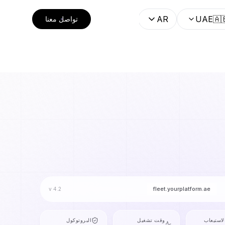
AR
UAE
🇦
تواصل معنا
fleet.yourplatform.ae
v 4.2
لاستيعاب
وقت تشغيل
البروتوكول